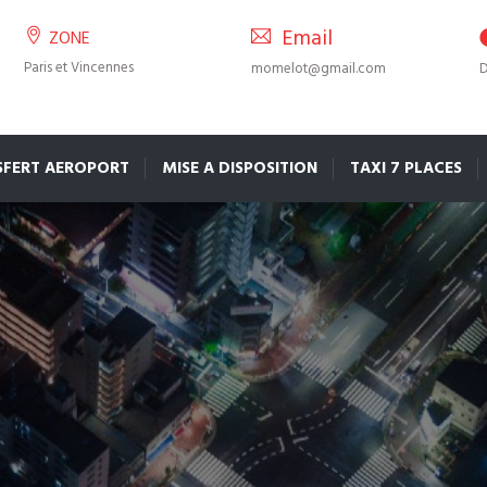
Email
ZONE
Paris et Vincennes
momelot@gmail.com
D
SFERT AEROPORT
MISE A DISPOSITION
TAXI 7 PLACES