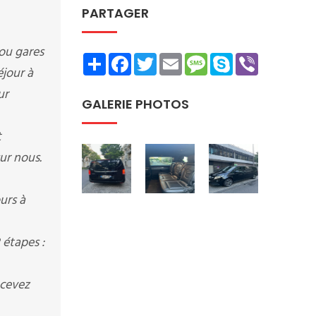
PARTAGER
 ou gares
Share
Facebook
Twitter
Email
Message
Skype
Viber
éjour à
ur
GALERIE PHOTOS
t
ur nous.
urs à
 étapes :
ecevez