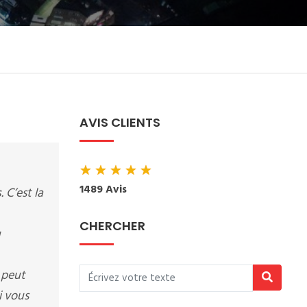
AVIS CLIENTS
★
★
★
★
★
1489 Avis
s
. C’est la
CHERCHER
u
 peut
i vous