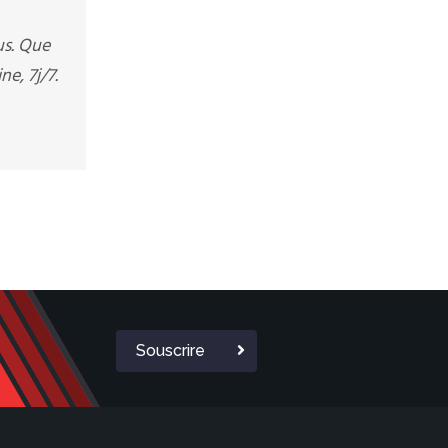
us. Que
e, 7j/7.
Souscrire