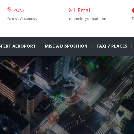
Email
ZONE
Paris et Vincennes
momelot@gmail.com
D
SFERT AEROPORT
MISE A DISPOSITION
TAXI 7 PLACES