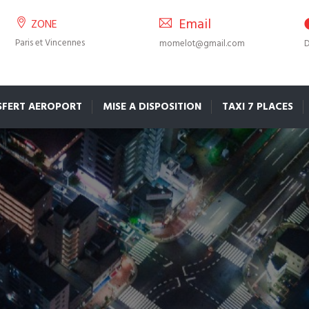
Email
ZONE
Paris et Vincennes
momelot@gmail.com
D
SFERT AEROPORT
MISE A DISPOSITION
TAXI 7 PLACES