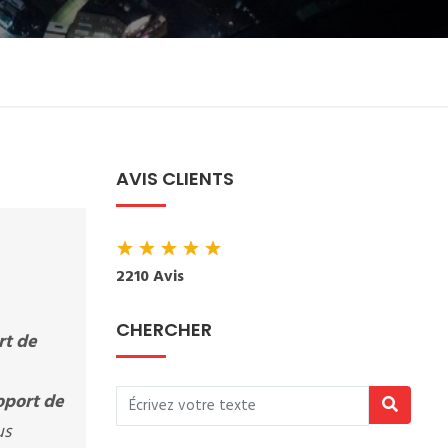
AVIS CLIENTS
★
★
★
★
★
2210 Avis
CHERCHER
rt de
oport de
us